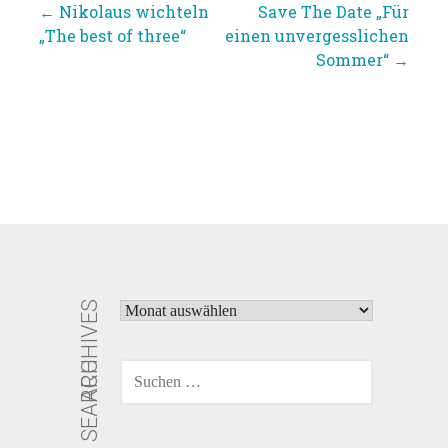
← Nikolaus wichteln
Save The Date „Für
Beitragsnavigation
„The best of three“
einen unvergesslichen
Sommer“ →
ARCHIVES
ARCHIVES
SEARCH
SUCHEN
NACH: