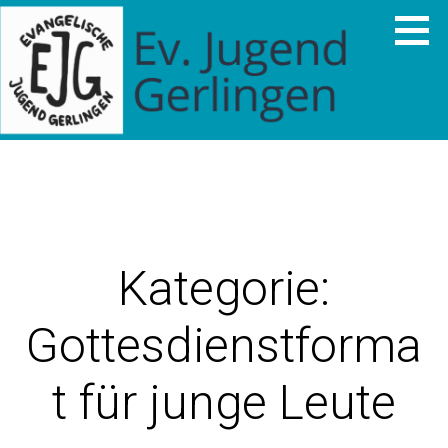
Zum
Inhalt
springen
EVANGELISCHE JUGEND
GERLINGEN
Kategorie:
Gottesdienstforma
t für junge Leute